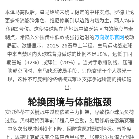
本泽马离队后，皇马始终未确立稳定的中锋支点。罗德里戈
更多扮演影锋角色，维尼修斯则以边路内切为主，两人均非
传统9号位。这使得球队在阵地战中缺乏禁区内的接应与牵
制点，常陷入外围传中低效或强行远射的
万向娱乐官网
被动
局面。数据显示，2025–26赛季上半程，皇马运动战进球
中来自禁区内头球或背身做球的比例不足15%，远低于同
期曼城（32%）或拜仁（28%）。当对手收缩防线、压缩
肋部空间时，皇马缺乏破局手段，只能寄望于个人灵光一
现，这种不可复制的终结模式难以支撑争冠所需的持续输
出。
轮换困境与体能瓶颈
安切洛蒂在关键战中过度依赖主力框架，导致核心球员负荷
过载。贝林厄姆赛季前半程几乎全勤，维尼修斯在密集赛程
中多次出现冲刺频率下降、回防意愿减弱的情况。替补席
上，恩德里克尚未完全适应西甲强度，居莱尔虽具潜力但缺