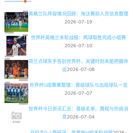
英格兰队阵容情况回顾：淘汰赛前人员信息整理
2026-07-19
世界杯英格兰末轮战报：两球取胜完成小组赛
2026-07-10
荷兰点球失手告别世界杯，关键时刻未能把握命
运
2026-07-08
世界杯G组赛果整理：晋级球队与出局球队一览
2026-07-07
世界杯今日资讯汇总：晋级名单、赛程与伤病消
息
2026-07-04
乌拉圭0-1西班牙：世界杯H组末轮战报
2026-