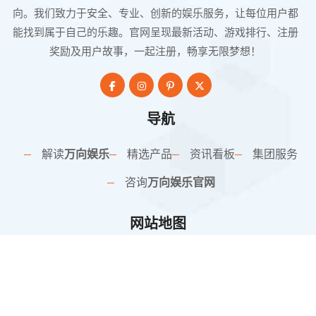
向。我们致力于安全、专业、创新的娱乐服务，让每位用户都
能找到属于自己的乐趣。官网呈现最新活动、游戏排行、注册
奖励及用户故事，一起注册，畅享无限梦想！
导航
解读
万向娱乐
精选产品
资讯看板
集团服务
咨询
万向娱乐官网
网站地图
SiteMap
联系方式