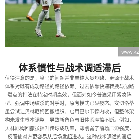
体系惯性与战术调适滞后
值得注意的是，皇马的问题并非单纯人员短缺，更源于战术
体系对既有成功路径的路径依赖。过去依靠快速转换与边路
爆点的打法在特定时期高效，但面对如今普遍采用紧凑阵
型、强调中场绞杀的对手时，原有模式已显疲态。安切洛蒂
虽尝试让贝林厄姆回撤组织、启用巴尔韦德内收，但整体架
构未发生根本调整，导致新角色与旧体系摩擦不断。例如，
贝林厄姆回撤虽提升传球成功率，却削弱了前场压迫强度，
反而使对方更容易从后场发起进攻。这种战术调适的滞后