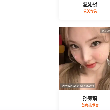
温沁桢
公关专员
孙茉盼
首席技术官