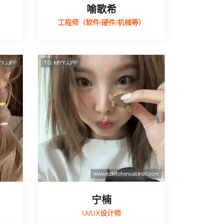
喻歌希
工程师（软件/硬件/机械等）
宁楠
UI/UX设计师