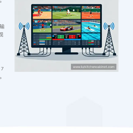
。
输
观
7
。