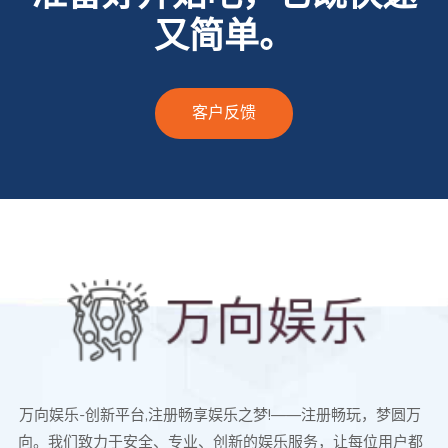
又简单。
客户反馈
万向娱乐-创新平台,注册畅享娱乐之梦!——注册畅玩，梦圆万
向。我们致力于安全、专业、创新的娱乐服务，让每位用户都