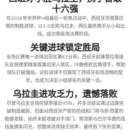
十六强
在2026年世界杯H组最后一轮焦点战中，西班牙凭借莫拉
塔的制胜进球，以1-0击败乌拉圭，两队最终携手从小组出
线，成功晋级淘汰赛阶段。
关键进球锁定胜局
全场比赛唯一进球出现在第63分钟。西班牙前锋莫拉塔接
队友佩德里精准直塞后突入禁区，冷静推射远角得手，帮助
球队打破僵局。这粒进球不仅展现了西班牙前场流畅的配
合，也成为决定小组排名的关键一击。
乌拉圭进攻乏力，遗憾落败
尽管乌拉圭全场控球率接近45%，并多次尝试通过边路突
破制造威胁，但面对西班牙严密的防线和门将乌奈·西蒙的
稳健发挥，始终未能攻破对手球门。努涅斯与巴尔韦德的连
线虽偶有闪光，但整体进攻缺乏效率，最终吞下失利苦果。