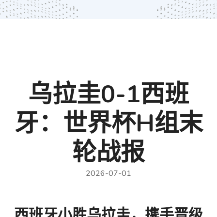
乌拉圭0-1西班
牙：世界杯H组末
轮战报
2026-07-01
西班牙小胜乌拉圭，携手晋级