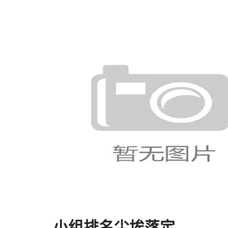
小组排名尘埃落定