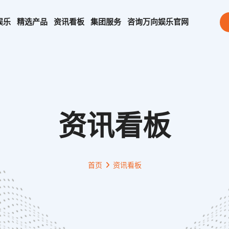
娱乐
精选产品
资讯看板
集团服务
咨询
万向娱乐官网
资讯看板
首页
资讯看板