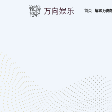
首页
解读
万向