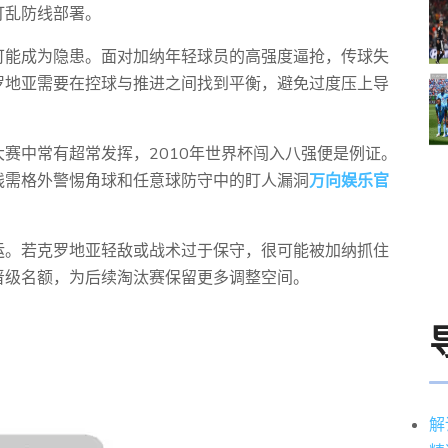
打乱防线部署。
可能成为隐患。面对加纳年轻球员的高强度逼抢，传球失
罗地亚需要在控球与推进之间找到平衡，避免过度压上导
赛中常有超常发挥，2010年世界杯闯入八强便是例证。
线需格外警惕角球和任意球防守中的盯人漏洞
万向娱乐官
运。若克罗地亚轻敌或战术过于保守，很可能被加纳抓住
晋级名额，为后续淘汰赛保留更多调整空间。
解