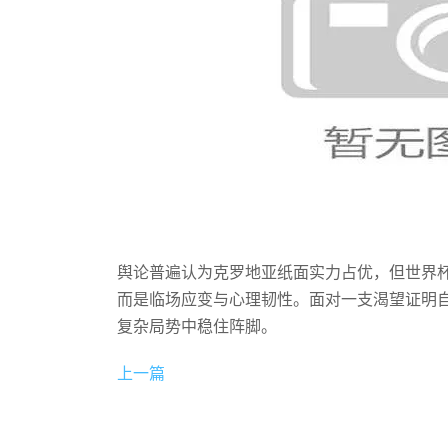
舆论普遍认为克罗地亚纸面实力占优，但世界
而是临场应变与心理韧性。面对一支渴望证明
复杂局势中稳住阵脚。
上一篇