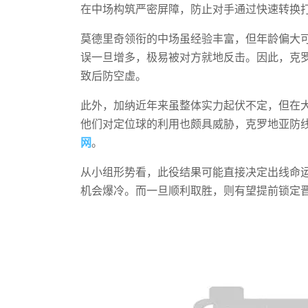
在中场构筑严密屏障，防止对手通过快速转换
莫德里奇领衔的中场虽经验丰富，但年龄偏大
误一旦增多，极易被对方就地反击。因此，克
致后防空虚。
此外，加纳近年来虽整体实力起伏不定，但在大
他们对定位球的利用也颇具威胁，克罗地亚防
网
。
从小组形势看，此役结果可能直接决定出线命
机会爆冷。而一旦顺利取胜，则有望提前锁定