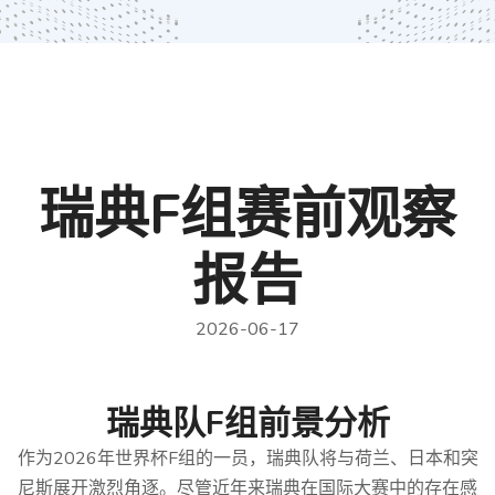
瑞典F组赛前观察
报告
2026-06-17
瑞典队F组前景分析
作为2026年世界杯F组的一员，瑞典队将与荷兰、日本和突
尼斯展开激烈角逐。尽管近年来瑞典在国际大赛中的存在感