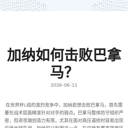
加纳如何击败巴拿
马？
2026-06-11
在世界杯L组的激烈竞争中，加纳若想击败巴拿马，首先需
要在战术层面精准针对对手的弱点。巴拿马整体防守组织严
密，但进攻端创造力有限，尤其在面对高压逼抢时容易出现