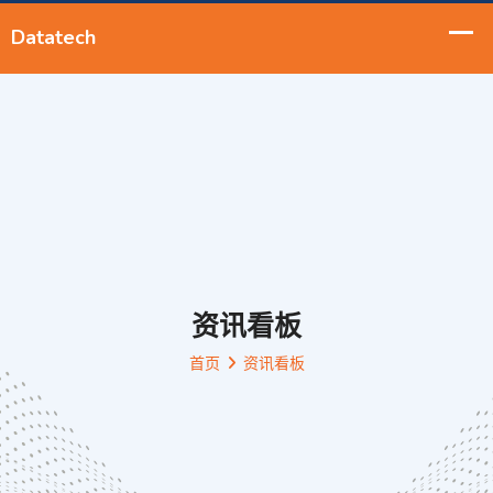
资讯看板
首页
资讯看板