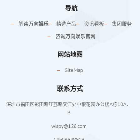
导航
解读
万向娱乐
精选产品
资讯看板
集团服务
咨询
万向娱乐官网
网站地图
SiteMap
联系方式
深圳市福田区彩田路红荔路交汇处中银花园办公楼A栋10A、
B
wispy@126.com
14509648918