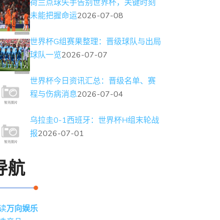
荷兰点球失手告别世界杯，关键时刻
未能把握命运
2026-07-08
世界杯G组赛果整理：晋级球队与出局
球队一览
2026-07-07
世界杯今日资讯汇总：晋级名单、赛
程与伤病消息
2026-07-04
乌拉圭0-1西班牙：世界杯H组末轮战
报
2026-07-01
导航
读
万向娱乐