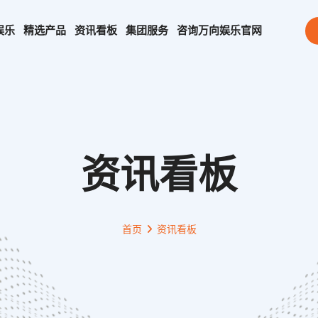
娱乐
精选产品
资讯看板
集团服务
咨询
万向娱乐官网
资讯看板
首页
资讯看板