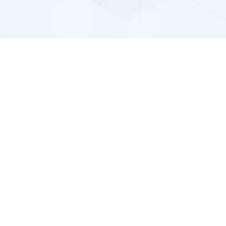
航
网站地图
解读
万向娱乐
精选产品
SiteMap
资讯看板
集团服务
咨询
万向娱乐官网