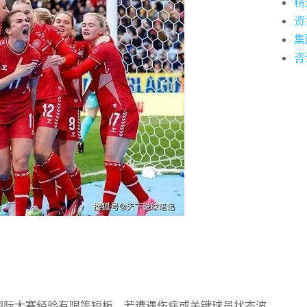
精
资
集
咨
国际大赛经验有限等短板。若遭遇伤病或关键球员状态波