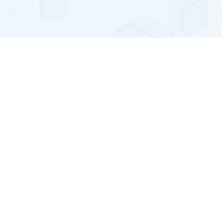
联系方式
深圳市福田区彩田路红荔路交汇处
中银花园办公楼A栋10A、B
wispy@126.com
14509648918