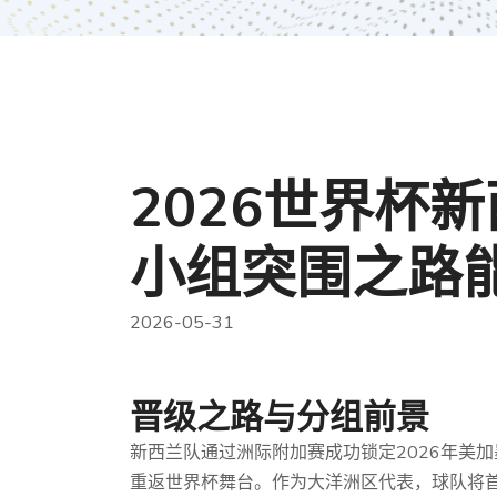
2026世界杯
小组突围之路
2026-05-31
晋级之路与分组前景
新西兰队通过洲际附加赛成功锁定2026年美加
重返世界杯舞台。作为大洋洲区代表，球队将首