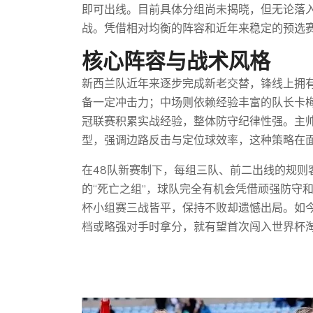
即可出线。目前具体分组尚未揭晓，但无论落
战。凭借相对均衡的阵容和近年来稳定的预选
核心阵容与战术风格
新西兰队近年来逐步完成新老交替，锋线上拥有
备一定冲击力；中场则依赖经验丰富的队长卡梅
冠联赛积累实战经验，整体防守纪律性强。主帅丹尼
型，强调边路反击与定位球效率，这种策略在
在48队新赛制下，每组三队、前二出线的规则
的“死亡之组”，球队完全有机会凭借顽强防守
杯小组赛三战皆平，保持不败却遗憾出局。如
档或略强对手时拿分，就有望首次闯入世界杯