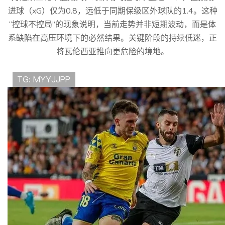
进球（xG）仅为0.8，远低于同期保级区外球队的1.4。这种
“控球不控局”的现象说明，当前走势并非短期波动，而是体
系缺陷在高压环境下的必然结果。关键阶段的持续低迷，正
将瓦伦西亚推向更危险的境地。