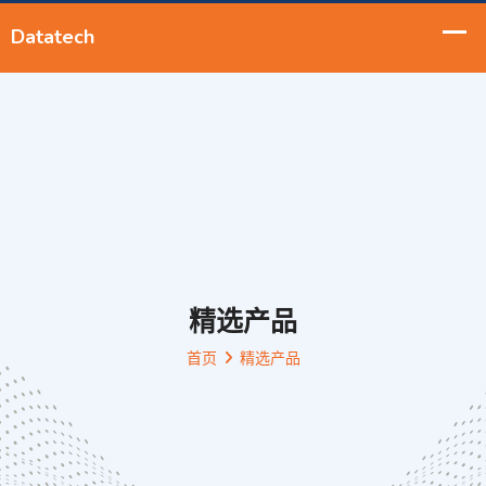
精选产品
首页
精选产品