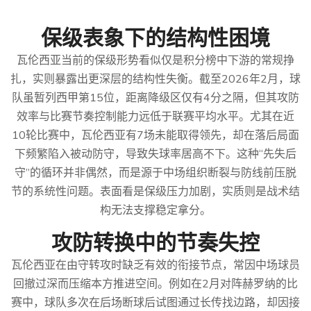
保级表象下的结构性困境
瓦伦西亚当前的保级形势看似仅是积分榜中下游的常规挣
扎，实则暴露出更深层的结构性失衡。截至2026年2月，球
队虽暂列西甲第15位，距离降级区仅有4分之隔，但其攻防
效率与比赛节奏控制能力远低于联赛平均水平。尤其在近
10轮比赛中，瓦伦西亚有7场未能取得领先，却在落后局面
下频繁陷入被动防守，导致失球率居高不下。这种“先失后
守”的循环并非偶然，而是源于中场组织断裂与防线前压脱
节的系统性问题。表面看是保级压力加剧，实质则是战术结
构无法支撑稳定拿分。
攻防转换中的节奏失控
瓦伦西亚在由守转攻时缺乏有效的衔接节点，常因中场球员
回撤过深而压缩本方推进空间。例如在2月对阵赫罗纳的比
赛中，球队多次在后场断球后试图通过长传找边路，却因接