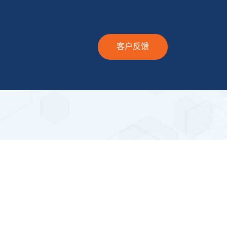
客户反馈
联系方式
深圳市福田区彩田路红荔路交汇处
中银花园办公楼A栋10A、B
wispy@126.com