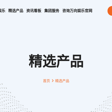
娱乐
精选产品
资讯看板
集团服务
咨询
万向娱乐官网
精选产品
首页
精选产品