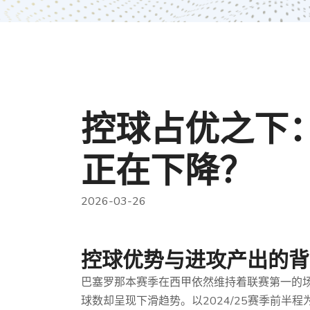
控球占优之下
正在下降？
2026-03-26
控球优势与进攻产出的背
巴塞罗那本赛季在西甲依然维持着联赛第一的场
球数却呈现下滑趋势。以2024/25赛季前半程