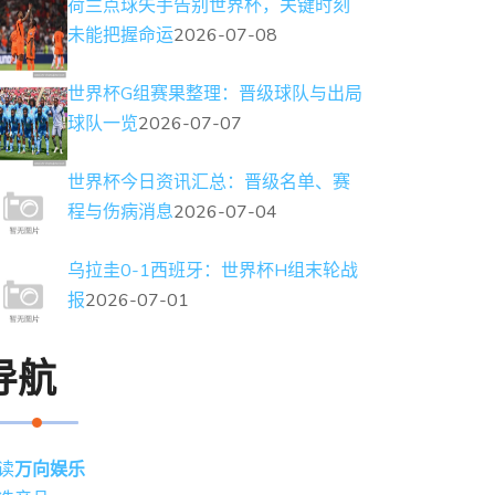
荷兰点球失手告别世界杯，关键时刻
未能把握命运
2026-07-08
世界杯G组赛果整理：晋级球队与出局
球队一览
2026-07-07
世界杯今日资讯汇总：晋级名单、赛
程与伤病消息
2026-07-04
乌拉圭0-1西班牙：世界杯H组末轮战
报
2026-07-01
导航
读
万向娱乐