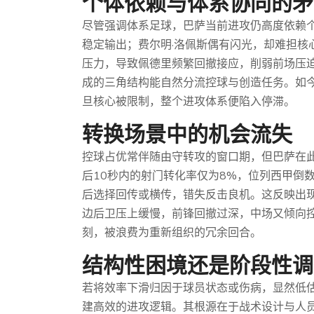
个体依赖与体系协同的矛
尽管强调体系足球，巴萨当前进攻仍高度依赖
稳定输出；费尔明·洛佩斯偶有闪光，却难担核
压力，导致佩德里频繁回撤接应，削弱前场压迫
成的三角结构能自然分流控球与创造任务。如
旦核心被限制，整个进攻体系便陷入停滞。
转换场景中的机会流失
控球占优常伴随由守转攻的窗口期，但巴萨在
后10秒内的射门转化率仅为8%，位列西甲倒
后选择回传或横传，错失反击良机。这反映出
边后卫压上缓慢，前锋回撤过深，中场又倾向
刻，被浪费为重新组织的冗余回合。
结构性困境还是阶段性调
若将效率下滑归因于球员状态或伤病，显然低
建高效的进攻逻辑。其根源在于战术设计与人