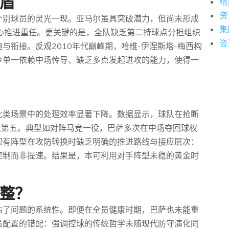
盾
精
资
个别球员的灵光一现。亚马尔虽具突破潜力，但尚未形成
集
心推进重任。更关键的是，全队缺乏第二持球点分担组织
咨
与衔接。反观2010年代巅峰期，哈维-伊涅斯塔-梅西构
今单一依赖中场传导、缺乏多点发起进攻的能力，使得一
此类场景中的处理效率显著下降。数据显示，球队在抢断
数第五。典型如对阵马竞一役，巴萨多次在中场夺回球权
现有阵型在攻防转换时缺乏明确的推进路线与接应层次：
控制而非提速。结果是，本可利用对手阵型未稳的黄金时
整？
估了问题的系统性。即便在全员健康时期，巴萨也未能重
员配置的错配：强调控球的传统哲学未随现代防守演化同