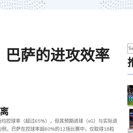
：巴萨的进攻效率
离
均控球率（超过65%），但其预期进球（xG）与实际进
为例，巴萨在控球率超60%的12场比赛中，仅取得18粒