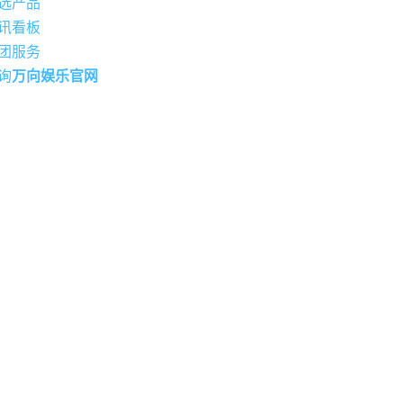
选产品
讯看板
团服务
询
万向娱乐官网