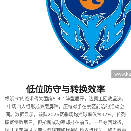
低位防守与转换效率
横浜FC的战术骨架围绕5-4-1阵型展开，边翼卫回收坚决，
中场四人组形成双层屏障，压缩对手在禁区前沿的活动空
间。数据显示，该队2025赛季场均控球率仅为42%，位列
联赛倒数第三，但抢断成功率却排在前五。一旦夺回球权，
球队迅速通过长传或斜线转移找到前场支点球员，如巴西前