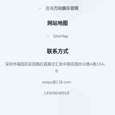
咨询
万向娱乐官网
网站地图
SiteMap
联系方式
深圳市福田区彩田路红荔路交汇处中银花园办公楼A栋10A、
B
wispy@126.com
14509648918