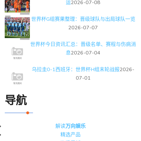
运
2026-07-08
世界杯G组赛果整理：晋级球队与出局球队一览
2026-07-07
世界杯今日资讯汇总：晋级名单、赛程与伤病消
息
2026-07-04
乌拉圭0-1西班牙：世界杯H组末轮战报
2026-
07-01
导航
解读
万向娱乐
精选产品