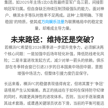
集团，如2025年主场1比0击败最终亚军广岛三箭，间接影
响冠军归属。但自身缺乏持续压制顶级强队的能力，面对神
户、横滨水手等队时胜率不足两成。这种“上限明确、下限
稳固”的特质，使其成
万向娱乐注册
为联赛格局中的稳定变
量，却难成主导力量。
未来路径：维持还是突破？
若横浜FC希望在2026赛季进一步提升竞争力，必须解决两
个核心问题：一是加强中后场年轻化补强，降低防线老化风
险；二是丰富进攻发起方式，减少对单一箭头的依赖。俱乐
部在冬季转会窗已引进23岁的日本国奥中场田中碧，意图
增强中场活力，但整体引援力度仍显保守。
长远来看，横浜FC的稳健表现值得肯定，但将其置于“争冠”
语境易产生认知偏差。真正的挑战在于如何在保持防守纪律
的同时，构建更具弹性的进攻体系。否则，当对手逐渐摸清
其战术套路，或遭遇关键球员状态下滑，当前的平衡可能迅