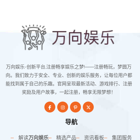
万向娱乐-创新平台,注册畅享娱乐之梦!——注册畅玩，梦圆万
向。我们致力于安全、专业、创新的娱乐服务，让每位用户都
能找到属于自己的乐趣。官网呈现最新活动、游戏排行、注册
奖励及用户故事，一起注册，畅享无限梦想！
导航
解读
万向娱乐
精选产品
资讯看板
集团服务