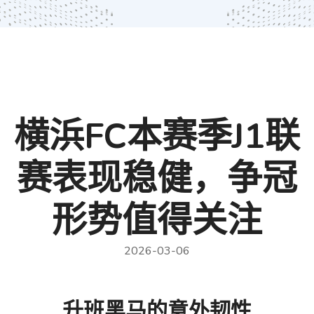
横浜FC本赛季J1联
赛表现稳健，争冠
形势值得关注
2026-03-06
升班黑马的意外韧性