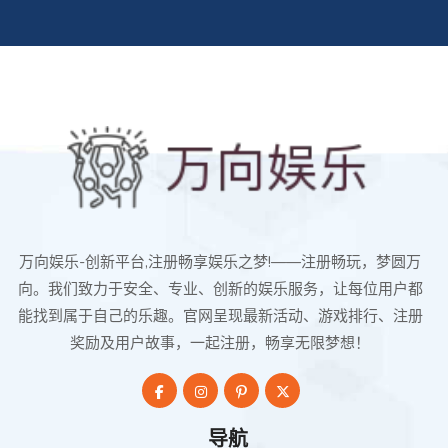
万向娱乐-创新平台,注册畅享娱乐之梦!——注册畅玩，梦圆万
向。我们致力于安全、专业、创新的娱乐服务，让每位用户都
能找到属于自己的乐趣。官网呈现最新活动、游戏排行、注册
奖励及用户故事，一起注册，畅享无限梦想！
导航