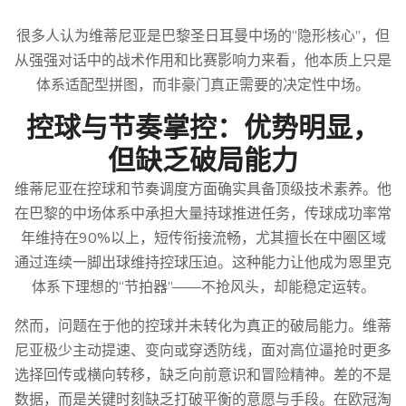
很多人认为维蒂尼亚是巴黎圣日耳曼中场的“隐形核心”，但
从强强对话中的战术作用和比赛影响力来看，他本质上只是
体系适配型拼图，而非豪门真正需要的决定性中场。
控球与节奏掌控：优势明显，
但缺乏破局能力
维蒂尼亚在控球和节奏调度方面确实具备顶级技术素养。他
在巴黎的中场体系中承担大量持球推进任务，传球成功率常
年维持在90%以上，短传衔接流畅，尤其擅长在中圈区域
通过连续一脚出球维持控球压迫。这种能力让他成为恩里克
体系下理想的“节拍器”——不抢风头，却能稳定运转。
然而，问题在于他的控球并未转化为真正的破局能力。维蒂
尼亚极少主动提速、变向或穿透防线，面对高位逼抢时更多
选择回传或横向转移，缺乏向前意识和冒险精神。差的不是
数据，而是关键时刻缺乏打破平衡的意愿与手段。在欧冠淘