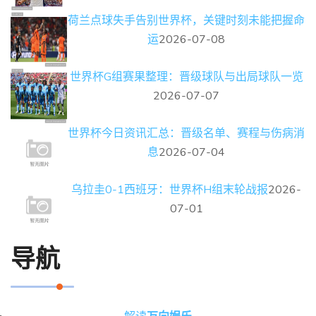
荷兰点球失手告别世界杯，关键时刻未能把握命
运
2026-07-08
世界杯G组赛果整理：晋级球队与出局球队一览
2026-07-07
世界杯今日资讯汇总：晋级名单、赛程与伤病消
息
2026-07-04
乌拉圭0-1西班牙：世界杯H组末轮战报
2026-
07-01
导航