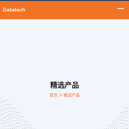
精选产品
首页
精选产品