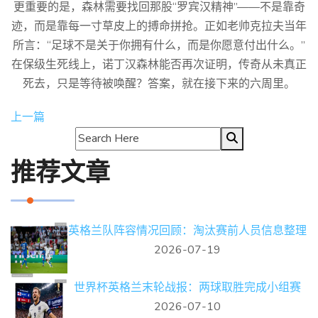
更重要的是，森林需要找回那股“罗宾汉精神”——不是靠奇
迹，而是靠每一寸草皮上的搏命拼抢。正如老帅克拉夫当年
所言：“足球不是关于你拥有什么，而是你愿意付出什么。”
在保级生死线上，诺丁汉森林能否再次证明，传奇从未真正
死去，只是等待被唤醒？答案，就在接下来的六周里。
上一篇
推荐文章
英格兰队阵容情况回顾：淘汰赛前人员信息整理
2026-07-19
世界杯英格兰末轮战报：两球取胜完成小组赛
2026-07-10