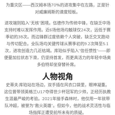
为重灾区——西汉姆本场70%的进攻集中在左路，正是针
对威廉姆斯的速度短板。
进攻端则陷入“无核”困境。伍德作为传统中锋，在缺乏中场
支持时难以发挥作用。近6场他场均触球仅24次，远低于赛
季初的38次。而边锋群过度依赖个人突破，缺乏交叉跑动
与传切配合。全队场均关键传球从赛季初的9.2次降至5.1
次，进攻创造力几近枯竭。库珀似乎陷入“信任惯性”——即
便曼加拉状态下滑，仍坚持首发，而更具活力的年轻中场奥
多伯特却坐穿替补席。
人物视角
史蒂夫·库珀站在场边，双手插在风衣口袋里，眼神凝重。
这位曾带领英格兰U17夺得世少杯冠军的少帅，正经历执教
生涯最严峻的考验。2021年接手森林时，他仅用一年就带
队冲超，被誉为“救火英雄”。但如今，他的战术灵活性与临
场指挥正遭受前所未有的质疑。