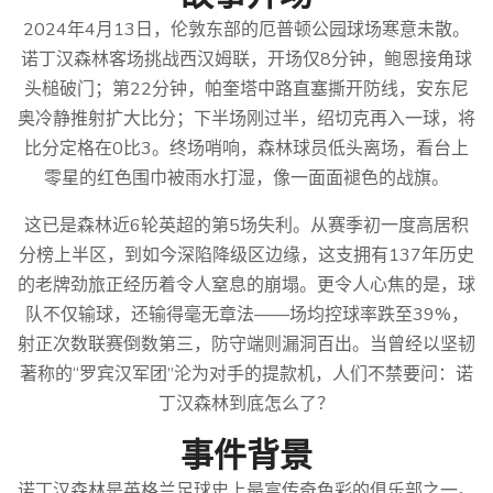
2024年4月13日，伦敦东部的厄普顿公园球场寒意未散。
诺丁汉森林客场挑战西汉姆联，开场仅8分钟，鲍恩接角球
头槌破门；第22分钟，帕奎塔中路直塞撕开防线，安东尼
奥冷静推射扩大比分；下半场刚过半，绍切克再入一球，将
比分定格在0比3。终场哨响，森林球员低头离场，看台上
零星的红色围巾被雨水打湿，像一面面褪色的战旗。
这已是森林近6轮英超的第5场失利。从赛季初一度高居积
分榜上半区，到如今深陷降级区边缘，这支拥有137年历史
的老牌劲旅正经历着令人窒息的崩塌。更令人心焦的是，球
队不仅输球，还输得毫无章法——场均控球率跌至39%，
射正次数联赛倒数第三，防守端则漏洞百出。当曾经以坚韧
著称的“罗宾汉军团”沦为对手的提款机，人们不禁要问：诺
丁汉森林到底怎么了？
事件背景
诺丁汉森林是英格兰足球史上最富传奇色彩的俱乐部之一。