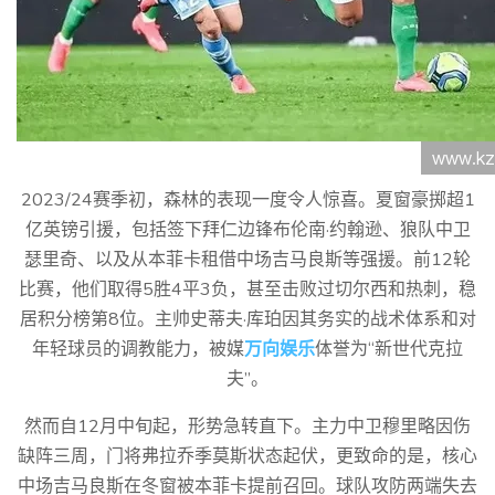
2023/24赛季初，森林的表现一度令人惊喜。夏窗豪掷超1
亿英镑引援，包括签下拜仁边锋布伦南·约翰逊、狼队中卫
瑟里奇、以及从本菲卡租借中场吉马良斯等强援。前12轮
比赛，他们取得5胜4平3负，甚至击败过切尔西和热刺，稳
居积分榜第8位。主帅史蒂夫·库珀因其务实的战术体系和对
年轻球员的调教能力，被媒
万向娱乐
体誉为“新世代克拉
夫”。
然而自12月中旬起，形势急转直下。主力中卫穆里略因伤
缺阵三周，门将弗拉乔季莫斯状态起伏，更致命的是，核心
中场吉马良斯在冬窗被本菲卡提前召回。球队攻防两端失去