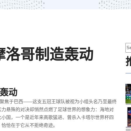
摩洛哥制造轰动
轰动
然聚焦于巴西——这支五冠王球队被视为小组头名乃至最终
实力悬殊的对决却悄然点燃了足球世界的想象力：海地对
比小国，一个是近年来高歌猛进、曾杀入卡塔尔世界杯四
，恰恰在于它从不拒绝奇迹。