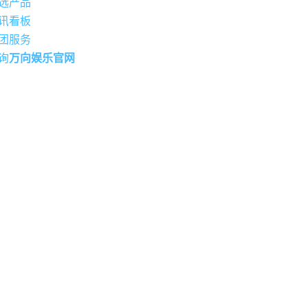
选产品
讯看板
团服务
询
万向娱乐官网