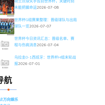
荷兰点球失手告别世界杯，关键时刻
未能把握命运
2026-07-08
世界杯G组赛果整理：晋级球队与出局
球队一览
2026-07-07
世界杯今日资讯汇总：晋级名单、赛
程与伤病消息
2026-07-04
乌拉圭0-1西班牙：世界杯H组末轮战
报
2026-07-01
导航
读
万向娱乐