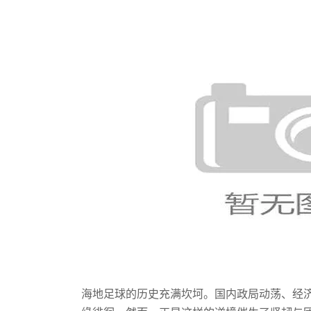
海地足球的历史充满坎坷。国内政局动荡、经