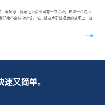
定，但足球世界永远为信念留有一席之地。正如一位海地
我们绝不会输掉梦想。”在C组这片群雄逐鹿的战场上，这
下一篇
快速又简单。