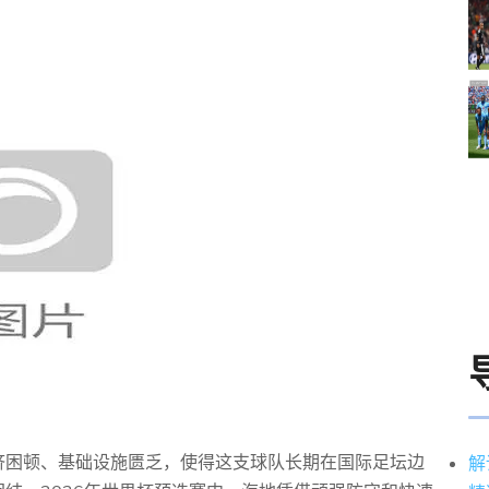
济困顿、基础设施匮乏，使得这支球队长期在国际足坛边
解