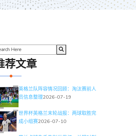
推荐文章
英格兰队阵容情况回顾：淘汰赛前人
员信息整理
2026-07-19
世界杯英格兰末轮战报：两球取胜完
成小组赛
2026-07-10