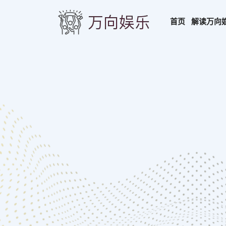
首页
解读
万向