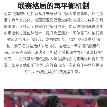
联赛格局的再平衡机制
阿贾克斯的暂时性衰落并未导致荷甲陷入单极垄断，反而激
活了竞争多元化。埃因霍温凭借稳定的财政投入与成熟的引
援策略，连续两个赛季保持争冠势头；费耶诺德则通过强化
中场控制与定位球战术，提升攻坚能力；阿尔克马尔依托高
效反击与年轻化阵容，成为搅局者。2024/25赛季前25
轮，前三名分差始终未超5分，这是近十年罕见的胶着局
面。阿贾克斯的下滑客观上打破了其长期主导的“资源虹吸”
效应——过去其凭借欧冠收入与品牌号召力垄断优质青训资
源，如今其他俱乐部得以在转会市场与青训合作中争取更多
空间，形成更具弹性的竞争生态。