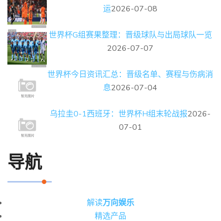
运
2026-07-08
世界杯G组赛果整理：晋级球队与出局球队一览
2026-07-07
世界杯今日资讯汇总：晋级名单、赛程与伤病消
息
2026-07-04
乌拉圭0-1西班牙：世界杯H组末轮战报
2026-
07-01
导航
解读
万向娱乐
精选产品