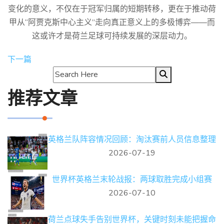
变化的意义，不仅在于冠军归属的短期转移，更在于推动荷
甲从“阿贾克斯中心主义”走向真正意义上的多极博弈——而
这或许才是荷兰足球可持续发展的深层动力。
下一篇
推荐文章
英格兰队阵容情况回顾：淘汰赛前人员信息整理
2026-07-19
世界杯英格兰末轮战报：两球取胜完成小组赛
2026-07-10
荷兰点球失手告别世界杯，关键时刻未能把握命